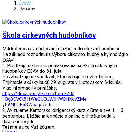
Úvod
Oznamy
Škola cirkevných hudobníkov
Milí kolegovia v duchovnej službe, milí cirkevní hudobníci.
Na základe rozhodnutia Výboru cirkevnej hudby a hymnológie
ECAV:
1. Predlžujeme termín prihlasovania na Školu cirkevných
hudobníkov ECAV
do 31. júla
.
Povzbudzujeme všetkých, ktorí váhajú s rozhodnutím:).
Prijímacie skúšky budú 29. augusta v Liptovskom Mikuláši.
Viac informácií v prihláške:
https://docs.google.com/forms/
d/
1Bg3CVCt51fWeQUOJW04WDriNcyZMe
yRANFQBuDWoags/edit
2. Avizujeme Kantorsko-dirigentský kurz v Bratislave 1. – 3.
septembra. Bližšie informácie a online prihláška budú k
dispozícii v júli.
Tešíme sa na Váš záujem.