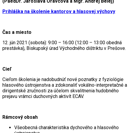
(PaedDr. Jaroslava Oravcová a Mgr. Andrej Belej)
Prihláška na školenie kantorov a hlasovej výchovy
Čas a miesto
12. jún 2021 (sobota): 9:00 – 16:00 (12:00 – 13:00 obedná
prestávka), Biskupský úrad Východného dištriktu v Prešove.
Cieľ
Cieľom školenia je nadobudnúť nové poznatky z fyziológie
hlasového ústrojenstva a zdokonaliť vokálno-interpretačné a
dirigentské zručnosti za účelom skvalitnenia hudobného
prejavu vrámci duchovných aktivít ECAV.
Rámcový obsah
Všeobecná charakteristika dychového a hlasového