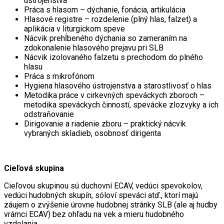
ústrojenstva
Práca s hlasom – dýchanie, fonácia, artikulácia
Hlasové registre – rozdelenie (plný hlas, falzet) a
aplikácia v liturgickom speve
Nácvik prehĺbeného dýchania so zameraním na
zdokonalenie hlasového prejavu pri SLB
Nácvik izolovaného falzetu s prechodom do plného
hlasu
Práca s mikrofónom
Hygiena hlasového ústrojenstva a starostlivosť o hlas
Metodika práce v cirkevných speváckych zboroch –
metodika speváckych činností, spevácke zlozvyky a ich
odstraňovanie
Dirigovanie a riadenie zboru – praktický nácvik
vybraných skladieb, osobnosť dirigenta
Cieľová skupina
Cieľovou skupinou sú duchovní ECAV, vedúci spevokolov,
vedúci hudobných skupín, sóloví speváci atď., ktorí majú
záujem o zvýšenie úrovne hudobnej stránky SLB (ale aj hudby
vrámci ECAV) bez ohľadu na vek a mieru hudobného
vzdelania.