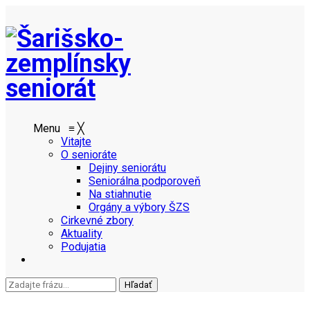
Menu
≡
╳
Vitajte
O senioráte
Dejiny seniorátu
Seniorálna podporoveň
Na stiahnutie
Orgány a výbory ŠZS
Cirkevné zbory
Aktuality
Podujatia