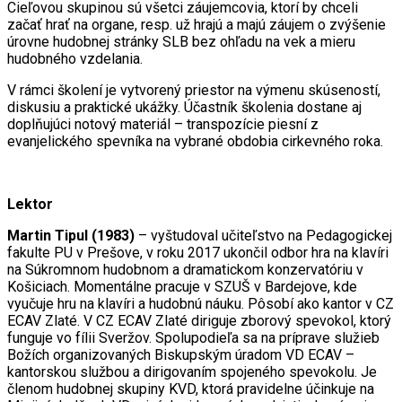
Cieľovou skupinou sú všetci záujemcovia, ktorí by chceli
začať hrať na organe, resp. už hrajú a majú záujem o zvýšenie
úrovne hudobnej stránky SLB bez ohľadu na vek a mieru
hudobného vzdelania.
V rámci školení je vytvorený priestor na výmenu skúseností,
diskusiu a praktické ukážky. Účastník školenia dostane aj
doplňujúci notový materiál – transpozície piesní z
evanjelického spevníka na vybrané obdobia cirkevného roka.
Lektor
Martin Tipul (1983)
– vyštudoval učiteľstvo na Pedagogickej
fakulte PU v Prešove, v roku 2017 ukončil odbor hra na klavíri
na Súkromnom hudobnom a dramatickom konzervatóriu v
Košiciach. Momentálne pracuje v SZUŠ v Bardejove, kde
vyučuje hru na klavíri a hudobnú náuku. Pôsobí ako kantor v CZ
ECAV Zlaté. V CZ ECAV Zlaté diriguje zborový spevokol, ktorý
funguje vo fílii Sveržov. Spolupodieľa sa na príprave služieb
Božích organizovaných Biskupským úradom VD ECAV –
kantorskou službou a dirigovaním spojeného spevokolu. Je
členom hudobnej skupiny KVD, ktorá pravidelne účinkuje na