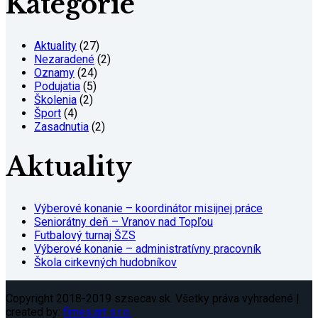
Kategórie
Aktuality
(27)
Nezaradené
(2)
Oznamy
(24)
Podujatia
(5)
Školenia
(2)
Šport
(4)
Zasadnutia
(2)
Aktuality
Výberové konanie – koordinátor misijnej práce
Seniorátny deň – Vranov nad Topľou
Futbalový turnaj ŠZS
Výberové konanie – administratívny pracovník
Škola cirkevných hudobníkov
Copyright 2018-2019 szsecav.sk. Všetky práva vyhradené |
created by:
fimes:art s.r.o.