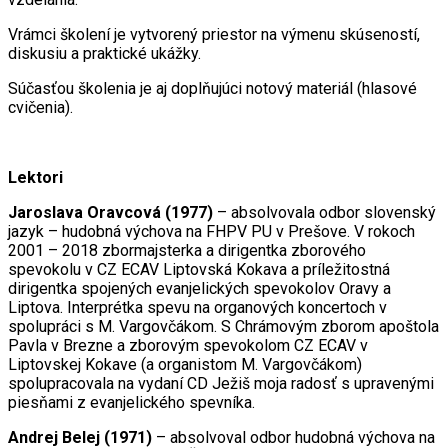
Vrámci školení je vytvorený priestor na výmenu skúseností,
diskusiu a praktické ukážky.
Súčasťou školenia je aj doplňujúci notový materiál (hlasové
cvičenia).
Lektori
Jaroslava Oravcová (1977)
– absolvovala odbor slovenský
jazyk – hudobná výchova na FHPV PU v Prešove. V rokoch
2001 – 2018 zbormajsterka a dirigentka zborového
spevokolu v CZ ECAV Liptovská Kokava a príležitostná
dirigentka spojených evanjelických spevokolov Oravy a
Liptova. Interprétka spevu na organových koncertoch v
spolupráci s M. Vargovčákom. S Chrámovým zborom apoštola
Pavla v Brezne a zborovým spevokolom CZ ECAV v
Liptovskej Kokave (a organistom M. Vargovčákom)
spolupracovala na vydaní CD Ježiš moja radosť s upravenými
piesňami z evanjelického spevníka.
Andrej Belej (1971)
– absolvoval odbor hudobná výchova na