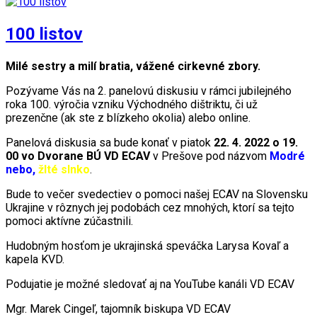
100 listov
Milé sestry a milí bratia, vážené cirkevné zbory.
Pozývame Vás na 2. panelovú diskusiu v rámci jubilejného
roka 100. výročia vzniku Východného dištriktu, či už
prezenčne (ak ste z blízkeho okolia) alebo online.
Panelová diskusia sa bude konať v piatok
22. 4. 2022 o 19.
00 vo Dvorane BÚ VD ECAV
v Prešove pod názvom
Modré
nebo,
žlté slnko
.
Bude to večer svedectiev o pomoci našej ECAV na Slovensku
Ukrajine v rôznych jej podobách cez mnohých, ktorí sa tejto
pomoci aktívne zúčastnili.
Hudobným hosťom je ukrajinská speváčka Larysa Kovaľ a
kapela KVD.
Podujatie je možné sledovať aj na YouTube kanáli VD ECAV
Mgr. Marek Cingeľ, tajomník biskupa VD ECAV