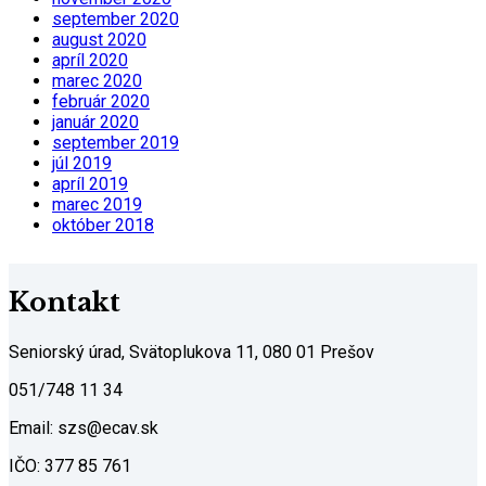
september 2020
august 2020
apríl 2020
marec 2020
február 2020
január 2020
september 2019
júl 2019
apríl 2019
marec 2019
október 2018
Kontakt
Seniorský úrad, Svätoplukova 11, 080 01 Prešov
051/748 11 34
Email: szs@ecav.sk
IČO: 377 85 761