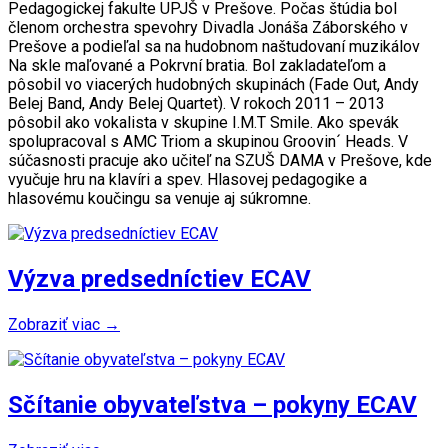
Pedagogickej fakulte UPJŠ v Prešove. Počas štúdia bol
členom orchestra spevohry Divadla Jonáša Záborského v
Prešove a podieľal sa na hudobnom naštudovaní muzikálov
Na skle maľované a Pokrvní bratia. Bol zakladateľom a
pôsobil vo viacerých hudobných skupinách (Fade Out, Andy
Belej Band, Andy Belej Quartet). V rokoch 2011 – 2013
pôsobil ako vokalista v skupine I.M.T Smile. Ako spevák
spolupracoval s AMC Triom a skupinou Groovin´ Heads. V
súčasnosti pracuje ako učiteľ na SZUŠ DAMA v Prešove, kde
vyučuje hru na klavíri a spev. Hlasovej pedagogike a
hlasovému koučingu sa venuje aj súkromne.
Výzva predsedníctiev ECAV
Zobraziť viac →
Sčítanie obyvateľstva – pokyny ECAV