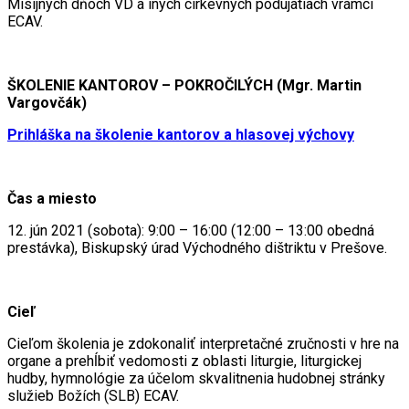
Misijných dňoch VD a iných cirkevných podujatiach vrámci
ECAV.
ŠKOLENIE KANTOROV – POKROČILÝCH (Mgr. Martin
Vargovčák)
Prihláška na školenie kantorov a hlasovej výchovy
Čas a miesto
12. jún 2021 (sobota): 9:00 – 16:00 (12:00 – 13:00 obedná
prestávka), Biskupský úrad Východného dištriktu v Prešove.
Cieľ
Cieľom školenia je zdokonaliť interpretačné zručnosti v hre na
organe a prehĺbiť vedomosti z oblasti liturgie, liturgickej
hudby, hymnológie za účelom skvalitnenia hudobnej stránky
služieb Božích (SLB) ECAV.