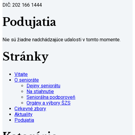
DIČ: 202 166 1444
Podujatia
Nie sú žiadne nadchádzajúce udalosti v tomto momente.
Stránky
Vitajte
O senioráte
Dejiny seniorátu
Na stiahnutie
Seniorálna podporoveň
Orgány a výbory ŠZS
Cirkevné zbory
Aktuality
Podujatia