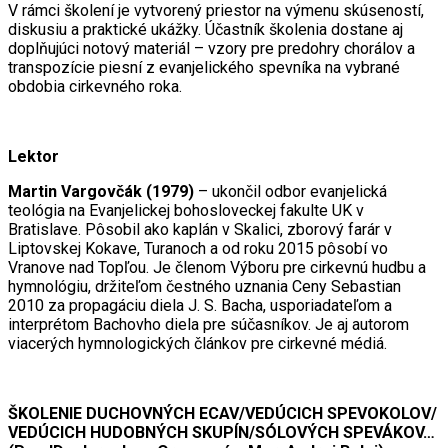
V rámci školení je vytvorený priestor na výmenu skúseností,
diskusiu a praktické ukážky. Účastník školenia dostane aj
doplňujúci notový materiál – vzory pre predohry chorálov a
transpozície piesní z evanjelického spevníka na vybrané
obdobia cirkevného roka.
Lektor
Martin Vargovčák (1979)
– ukončil odbor evanjelická
teológia na Evanjelickej bohosloveckej fakulte UK v
Bratislave. Pôsobil ako kaplán v Skalici, zborový farár v
Liptovskej Kokave, Turanoch a od roku 2015 pôsobí vo
Vranove nad Topľou. Je členom Výboru pre cirkevnú hudbu a
hymnológiu, držiteľom čestného uznania Ceny Sebastian
2010 za propagáciu diela J. S. Bacha, usporiadateľom a
interprétom Bachovho diela pre súčasníkov. Je aj autorom
viacerých hymnologických článkov pre cirkevné médiá.
ŠKOLENIE DUCHOVNÝCH ECAV/VEDÚCICH SPEVOKOLOV/
VEDÚCICH HUDOBNÝCH SKUPÍN/SÓLOVÝCH SPEVÁKOV…