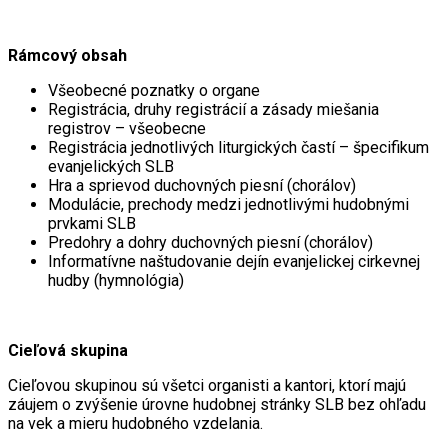
Rámcový obsah
Všeobecné poznatky o organe
Registrácia, druhy registrácií a zásady miešania
registrov – všeobecne
Registrácia jednotlivých liturgických častí – špecifikum
evanjelických SLB
Hra a sprievod duchovných piesní (chorálov)
Modulácie, prechody medzi jednotlivými hudobnými
prvkami SLB
Predohry a dohry duchovných piesní (chorálov)
Informatívne naštudovanie dejín evanjelickej cirkevnej
hudby (hymnológia)
Cieľová skupina
Cieľovou skupinou sú všetci organisti a kantori, ktorí majú
záujem o zvýšenie úrovne hudobnej stránky SLB bez ohľadu
na vek a mieru hudobného vzdelania.