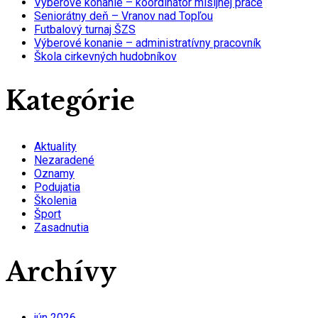
Výberové konanie – koordinátor misijnej práce
Seniorátny deň – Vranov nad Topľou
Futbalový turnaj ŠZS
Výberové konanie – administratívny pracovník
Škola cirkevných hudobníkov
Kategórie
Aktuality
Nezaradené
Oznamy
Podujatia
Školenia
Šport
Zasadnutia
Archívy
jún 2026