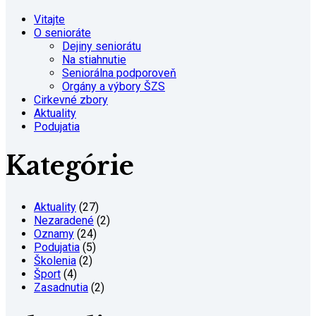
Vitajte
O senioráte
Dejiny seniorátu
Na stiahnutie
Seniorálna podporoveň
Orgány a výbory ŠZS
Cirkevné zbory
Aktuality
Podujatia
Kategórie
Aktuality
(27)
Nezaradené
(2)
Oznamy
(24)
Podujatia
(5)
Školenia
(2)
Šport
(4)
Zasadnutia
(2)