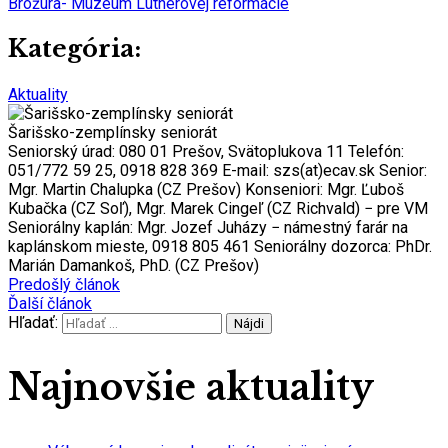
Brožúra- Múzeum Lutherovej reformácie
Kategória:
Aktuality
Šarišsko-zemplínsky seniorát
Seniorský úrad: 080 01 Prešov, Svätoplukova 11 Telefón:
051/772 59 25, 0918 828 369 E-mail: szs(at)ecav.sk Senior:
Mgr. Martin Chalupka (CZ Prešov) Konseniori: Mgr. Ľuboš
Kubačka (CZ Soľ), Mgr. Marek Cingeľ (CZ Richvald) − pre VM
Seniorálny kaplán: Mgr. Jozef Juházy − námestný farár na
kaplánskom mieste, 0918 805 461 Seniorálny dozorca: PhDr.
Marián Damankoš, PhD. (CZ Prešov)
Predošlý článok
Ďalší článok
Hľadať:
Najnovšie aktuality