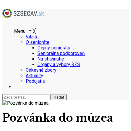
Menu
≡
╳
Vitajte
O senioráte
Dejiny seniorátu
Seniorálna podporoveň
Na stiahnutie
Orgány a výbory ŠZS
Cirkevné zbory
Aktuality
Podujatia
Pozvánka do múzea