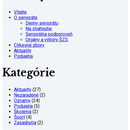
Vitajte
O senioráte
Dejiny seniorátu
Na stiahnutie
Seniorálna podporoveň
Orgány a výbory ŠZS
Cirkevné zbory
Aktuality
Podujatia
Kategórie
Aktuality
(27)
Nezaradené
(2)
Oznamy
(24)
Podujatia
(5)
Školenia
(2)
Šport
(4)
Zasadnutia
(2)