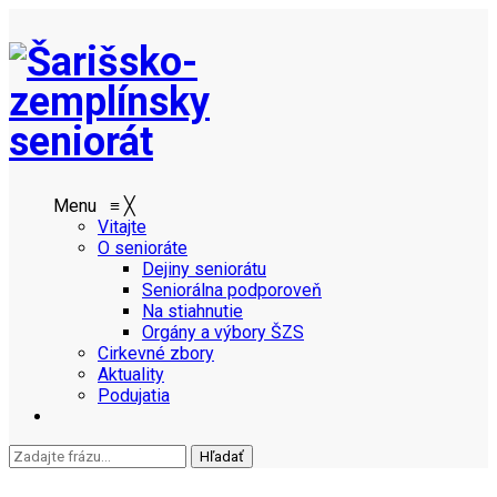
Menu
≡
╳
Vitajte
O senioráte
Dejiny seniorátu
Seniorálna podporoveň
Na stiahnutie
Orgány a výbory ŠZS
Cirkevné zbory
Aktuality
Podujatia