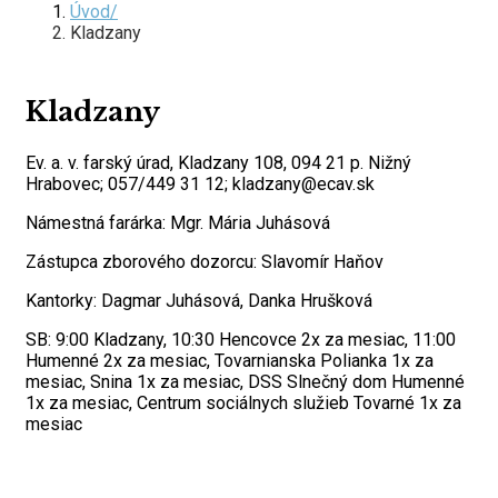
Úvod
Kladzany
Kladzany
Ev. a. v. farský úrad, Kladzany 108, 094 21 p. Nižný
Hrabovec; 057/449 31 12; kladzany@ecav.sk
Námestná farárka: Mgr. Mária Juhásová
Zástupca zborového dozorcu: Slavomír Haňov
Kantorky: Dagmar Juhásová, Danka Hrušková
SB: 9:00 Kladzany, 10:30 Hencovce 2x za mesiac, 11:00
Humenné 2x za mesiac, Tovarnianska Polianka 1x za
mesiac, Snina 1x za mesiac, DSS Slnečný dom Humenné
1x za mesiac, Centrum sociálnych služieb Tovarné 1x za
mesiac