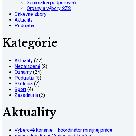
Seniorálna podporoveň
Orgány a výbory ŠZS
Cirkevné zbory
Aktuality
Podujatia
Kategórie
Aktuality
(27)
Nezaradené
(2)
Oznamy
(24)
Podujatia
(5)
Školenia
(2)
Šport
(4)
Zasadnutia
(2)
Aktuality
Výberové konanie – koordinátor misijnej práce
Seniorátny deň – Vranov nad Topľou