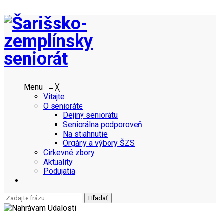
Menu
≡
╳
Vitajte
O senioráte
Dejiny seniorátu
Seniorálna podporoveň
Na stiahnutie
Orgány a výbory ŠZS
Cirkevné zbory
Aktuality
Podujatia